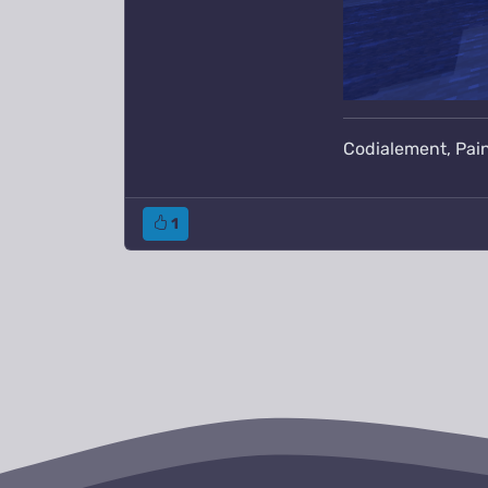
Codialement, Pai
1