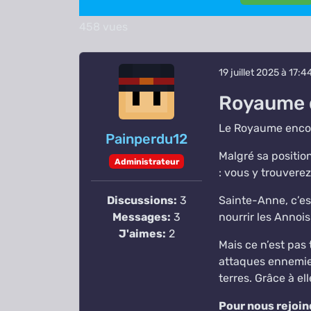
458 vues
19 juillet 2025 à 17:4
Royaume 
Le Royaume encor
Painperdu12
Malgré sa positio
Administrateur
: vous y trouvere
Discussions:
3
Sainte-Anne, c’es
Messages:
3
nourrir les Annois
J'aimes:
2
Mais ce n’est pas
attaques ennemies
terres. Grâce à el
Pour nous rejoin